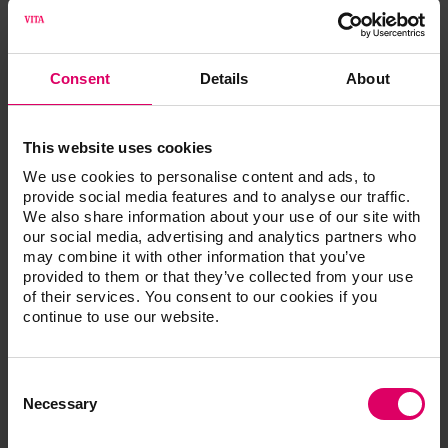
Les particules de diamant sont respectivement
adaptées de manière spécifique aux classes de
matériaux. La surface est ainsi améliorée et la
Consent
Details
About
probabilité d'accumulation de la plaque dentaire
est réduite.
This website uses cookies
We use cookies to personalise content and ads, to
provide social media features and to analyse our traffic.
VITA Polish Hybrid:
We also share information about your use of our site with
our social media, advertising and analytics partners who
La pâte à polir VITA Polish Hybrid convient très
may combine it with other information that you’ve
bien au polissage de la céramique hybride VITA
provided to them or that they’ve collected from your use
ENAMIC à l'aide des pointes de polissage des sets
of their services. You consent to our cookies if you
de polissage VITA ENAMIC clinical et technical.
continue to use our website.
VITA Polish Cera:
La pâte à polir VITA Polish Cera convient très bien
Consent
au polissage de VITA SUPRINITY PC, VITA AMBRIA
Selection
Necessary
et VITA YZ en association avec les polissoirs des
sets de polissage VITA CERAMICS clinical et