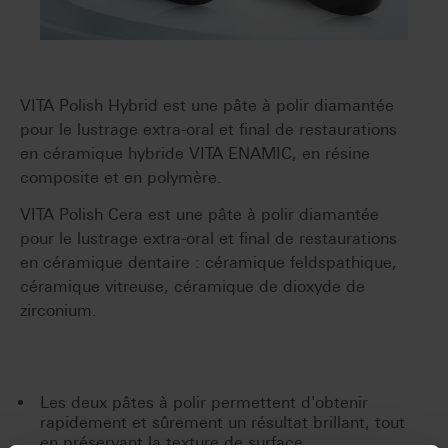
VITA Polish Hybrid est une pâte à polir diamantée
pour le lustrage extra-oral et final de restaurations
en céramique hybride VITA ENAMIC, en résine
composite et en polymère.
VITA Polish Cera est une pâte à polir diamantée
pour le lustrage extra-oral et final de restaurations
en céramique dentaire : céramique feldspathique,
céramique vitreuse, céramique de dioxyde de
zirconium.
Les deux pâtes à polir permettent d'obtenir
rapidement et sûrement un résultat brillant, tout
en préservant la texture de surface.