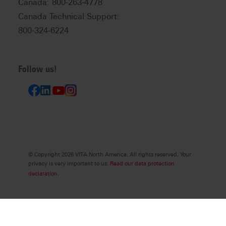
Canada: 800-263-4778
Canada Technical Support:
800-324-6224
Follow us!
© Copyright 2026 VITA North America. All rights reserved. Your
privacy is very important to us.
Read our data protection
declaration.