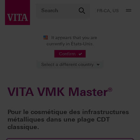
FR-CA, US
It appears that you are
currently in États-Unis.
Produits
Stratification
Céramo-métallique
VITA VMK Master®
Confirm
Select a different country
VITA VMK Master®
Pour le cosmétique des infrastructures
métalliques dans une plage CDT
classique.