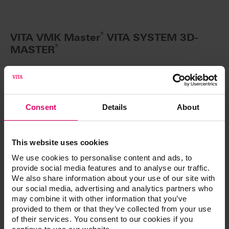
®
VITA VMK Master
VITA SYSTEM 3D-
®
MASTER
VITA VMK Master® ONE COLOR KIT 2M2
Coffret d'essai pour premiers tests
BVMKOCS2M2V2
Consent
Details
About
VITA VMK Master® STARTER SET POWDER
This website uses cookies
VITA SYSTEM 3D-MASTER®
We use cookies to personalise content and ads, to
Coffret de deux couleurs
provide social media features and to analyse our traffic.
BVMKSS3D
We also share information about your use of our site with
our social media, advertising and analytics partners who
may combine it with other information that you’ve
provided to them or that they’ve collected from your use
of their services. You consent to our cookies if you
®
VITA VMK Master
Additional Powder