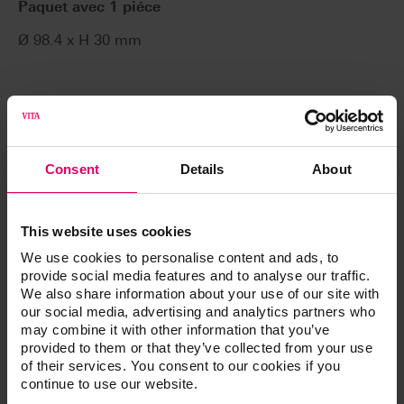
Paquet avec 1 piéce
Ø 98.4 x H 30 mm
Compatibilité du système
Consent
Details
About
Partenaire technologique CAO pour les prothèses
This website uses cookies
numériques VITA
We use cookies to personalise content and ads, to
Amann Girrbach AG
provide social media features and to analyse our traffic.
We also share information about your use of our site with
3Shape A/S
our social media, advertising and analytics partners who
may combine it with other information that you’ve
VITA VIONIC WAX est disponible pour les
provided to them or that they’ve collected from your use
systèmes*
of their services. You consent to our cookies if you
continue to use our website.
Ceramill Motion 2 (Amann Girrbach AG)