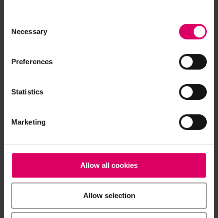
CORiTEC Serie (imes-icore GmbH)
Consent
Roland DWX Serie (Roland DG)
Selection
Necessary
Preferences
Articles
Statistics
®
VITA VIONIC
WAX
Marketing
VITA VIONIC WAX, 1 pc.
Allow all cookies
Téléchargements
Allow selection
Les modes d'emploi de nos produits sont