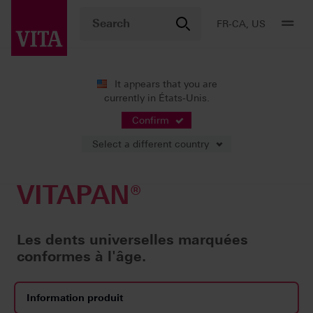
FR-CA, US
It appears that you are
currently in États-Unis.
Produits
Dents artificielles
Prothèses universelles
VITAP
Confirm
Select a different country
VITAPAN®
Les dents universelles marquées
conformes à l'âge.
Information produit