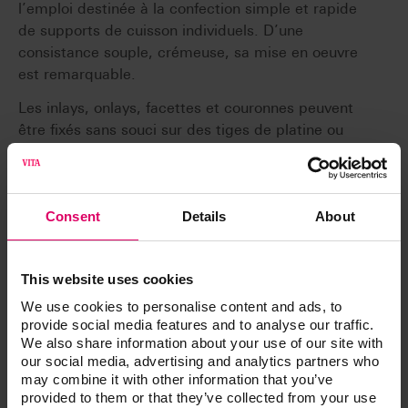
l’emploi destinée à la confection simple et rapide
de supports de cuisson individuels. D’une
consistance souple, crémeuse, sa mise en oeuvre
est remarquable.
Les inlays, onlays, facettes et couronnes peuvent
être fixés sans souci sur des tiges de platine ou
directement sur le support de cuisson ou sur la
ouate réfractaire.
Après la cuisson, le matériau s’élimine facilement
Consent
Details
About
de l’objet.
This website uses cookies
We use cookies to personalise content and ads, to
provide social media features and to analyse our traffic.
We also share information about your use of our site with
Articles
our social media, advertising and analytics partners who
may combine it with other information that you’ve
provided to them or that they’ve collected from your use