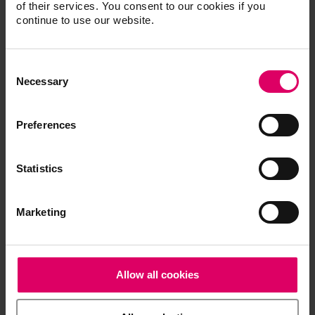
Accessoires universellement
of their services. You consent to our cookies if you
continue to use our website.
Consent
Téléchargements
Selection
Necessary
Les modes d'emploi de nos produits sont
Preferences
disponibles exclusivement sur notre plateforme
eIFU.
Statistics
Accéder aux modes d'emploi
Marketing
Fiches de données de sécurité
Risques généraux
Allow all cookies