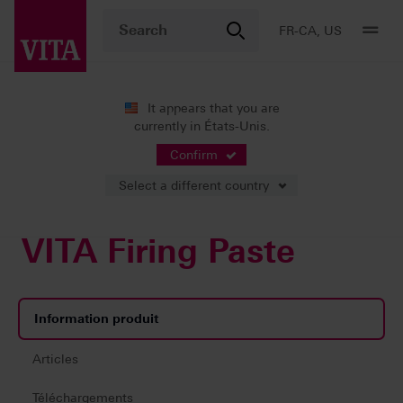
FR-CA, US
It appears that you are
currently in États-Unis.
Produits
Production CFAO
Accessoires
VITA Firing Paste
Confirm
Select a different country
VITA Firing Paste
Information produit
Articles
Téléchargements