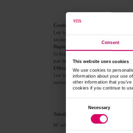
Confortable
Les teintiers pratiques permettent
seulement.
Consent
Rapide
Grâce à des teintiers standardisés,
par le patient.
This website uses cookies
Efficacité
We use cookies to personalis
Les teintiers de référence permetten
information about your use of
other information that you’ve
restaurations.
cookies if you continue to us
Consent
Selection
Necessary
®
Teintier VITA classical A1-D4
N° art. G027C