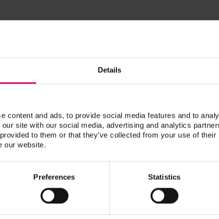
 de mesurer la couleur exacte des dents en quelques étapes
Details
 la couleur des dents peut être visualisée très rapidement
e content and ads, to provide social media features and to analy
t de vérifier facilement la fidélité chromatique des
 our site with our social media, advertising and analytics partn
 provided to them or that they’ve collected from your use of their
e our website.
Preferences
Statistics