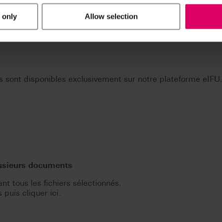
 only
Allow selection
 sont disponibles exclusivement sur notre plateforme eIFU
lusieurs documents
t tous les fichiers sélectionnés.
puis cliquer ici.