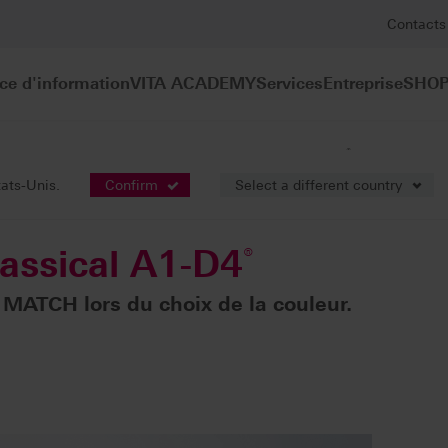
Contacts
ce d'information
VITA ACADEMY
Services
Entreprise
SHOP
®
Solutions visuelles
Teintier VITA classical A1-D4
tats-Unis.
Confirm
Select a different country
lassical A1-D4
®
 MATCH lors du choix de la couleur.