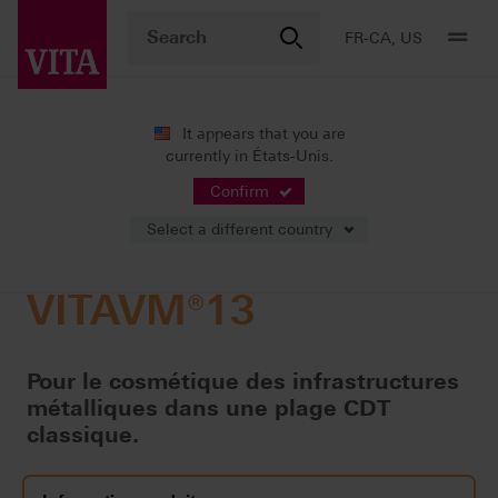
FR-CA, US
It appears that you are
currently in États-Unis.
Produits
Stratification
Céramo-métallique
VITAVM®13
Confirm
Select a different country
VITAVM®13
Pour le cosmétique des infrastructures
métalliques dans une plage CDT
classique.