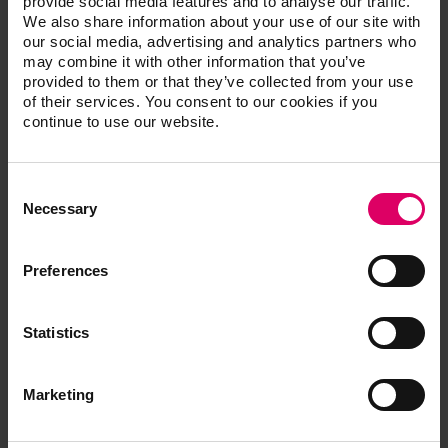
provide social media features and to analyse our traffic.
We also share information about your use of our site with
our social media, advertising and analytics partners who
may combine it with other information that you’ve
®
VITAVM
13 VITA SYSTEM 3D-
provided to them or that they’ve collected from your use
®
MASTER
of their services. You consent to our cookies if you
continue to use our website.
VITAVM®13 BUILD UP KIT VITA SYSTEM 3D-
Consent
MASTER®
Selection
Coffret pour la stratification BUILD UP
Necessary
BV13BUK12V1
Preferences
VITAVM®13 ONE COLOR KIT 2M2 POWDER
Coffret d'essai pour les premiers tests
BV13OCK2M2V3
Statistics
VITAVM®13 ONE COLOR KIT 3M2 POWDER
Marketing
Coffret d'essai pour premiers tests
BV13OCK3M2V3