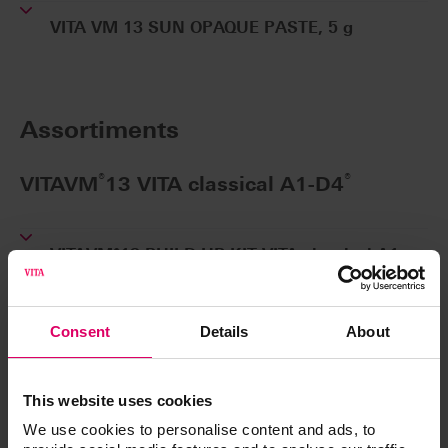
VITA VM 13 SUN OPAQUE PASTE, 5 g
Assortiments
®
®
VITAVM
13 VITA classical A1-D4
VITAVM®13 BUILD UP KIT VITA classical A1-
D4®
Coffret pour la stratification BUILD UP
BV13BUK12CV1
Consent
Details
About
VITAVM®13 ONE COLOR KIT A2 POWDER
Coffret d'essai pour les premiers tests
This website uses cookies
BV13OCKA2V3
We use cookies to personalise content and ads, to