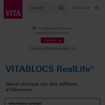
FR-CA, US
It appears that you are
currently in États-Unis.
Produits
Production CFAO
Restauration unitaire
VITABLOCS RealLife®
Confirm
Select a different country
VITABLOCS RealLife®
Recul clinique sur des millions
d'éléments.
Information produit