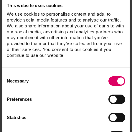
This website uses cookies
Accéder aux modes d'emploi
We use cookies to personalise content and ads, to
provide social media features and to analyse our traffic.
We also share information about your use of our site with
Recommandation de mise en œuvre
our social media, advertising and analytics partners who
may combine it with other information that you’ve
provided to them or that they’ve collected from your use
of their services. You consent to our cookies if you
Guide de démarrage rapide
continue to use our website.
Brochure conceptuelle
Consent
Selection
Necessary
Formulaire de commande
Preferences
Statistics
Bibliothèques de matériaux CAD/CAM