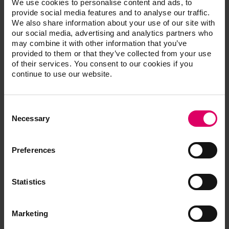
We use cookies to personalise content and ads, to
provide social media features and to analyse our traffic.
Rapid Shape RS wash
We also share information about your use of our site with
Ultrasonic Bath Bandelin Sonorex
our social media, advertising and analytics partners who
may combine it with other information that you’ve
provided to them or that they’ve collected from your use
of their services. You consent to our cookies if you
continue to use our website.
Appareils valides
Consent
En savoir plus
Selection
Necessary
Preferences
Téléchargements
Statistics
Les modes d'emploi de nos produits sont
disponibles exclusivement sur notre plateforme
Marketing
eIFU.