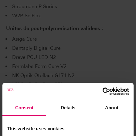
Straumann P Series
W2P SolFlex
Unités de post-polymérisation validées :
Asiga Cure
Dentsply Digital Cure
Dreve PCU LED N2
Formlabs Form Cure V2
NK Optik Otoflash G171 N2
NK Optik Otoflash 250
Rapid Shape RS cure
Rapid Shape RS cure XL
Consent
Details
About
Straumann P Cure
Unités de lavage validées :
This website uses cookies
Formlabs Form Wash V2