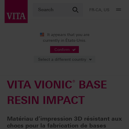
FR-CA, US
It appears that you are
currently in États-Unis.
Produits
Prothèses numériques
Impression 3D
®
VITA VIONIC
BASE RESIN IMPACT
Confirm
Select a different country
VITA VIONIC
®
BASE
RESIN IMPACT
Matériau d’impression 3D résistant aux
chocs pour la fabrication de bases