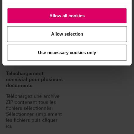
Risques résiduels
Allow all cookies
Please note: Here you
can find all publications
about products from
Allow selection
VITA.
This includes documents
about VITA products
Use necessary cookies only
which may not be
available in your country.
Téléchargement
convivial pour plusieurs
documents
Téléchargez une archive
ZIP contenant tous les
fichiers sélectionnés.
Sélectionner simplement
les fichiers puis cliquer
ici.