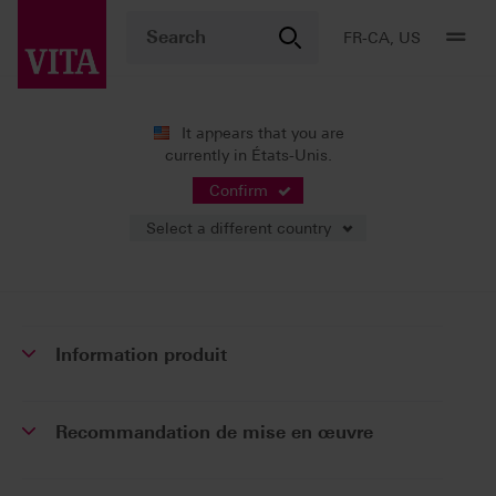
FR-CA, US
It appears that you are
Plateforme eIFU –
currently in États-Unis.
Instructions d’utilisation
Confirm
Les modes d'emploi de nos produits sont disponibles
Select a different country
exclusivement sur notre plateforme eIFU.
Accéder aux modes d'emploi
Information produit
Recommandation de mise en œuvre