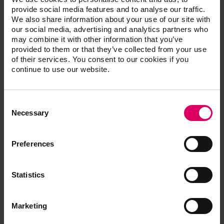
provide social media features and to analyse our traffic.
Cartes de garantie
We also share information about your use of our site with
our social media, advertising and analytics partners who
may combine it with other information that you’ve
Fiches de données de sécurité
provided to them or that they’ve collected from your use
of their services. You consent to our cookies if you
continue to use our website.
Résumé de la sécurité et des performances
cliniques (RSPC)
Consent
Selection
Necessary
Certificats
Preferences
Présentations Powerpoint
Statistics
Risques généraux
Marketing